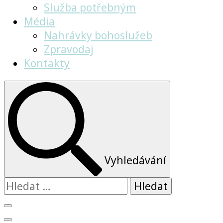
Služba potřebným
Média
Nahrávky bohoslužeb
Zpravodaj
Kontakty
Vyhledávání
Vyhledávání