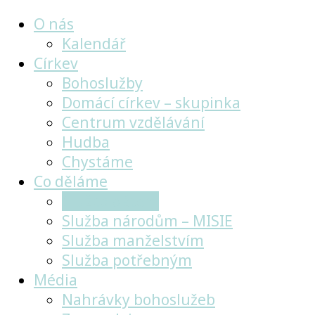
O nás
Kalendář
Církev
Bohoslužby
Domácí církev – skupinka
Centrum vzdělávání
Hudba
Chystáme
Co děláme
Služba dětem
Služba národům – MISIE
Služba manželstvím
Služba potřebným
Média
Nahrávky bohoslužeb