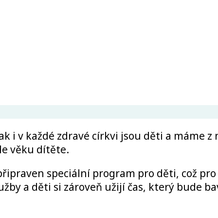
tak i v každé zdravé církvi jsou děti a máme 
e věku dítěte.
praven speciální program pro děti, což pro
 a děti si zároveň užijí čas, který bude bavi