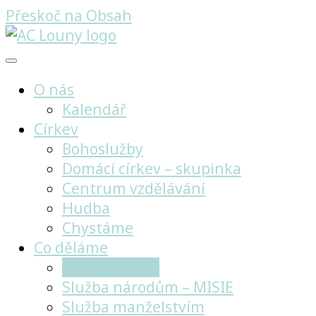
Přeskoč na Obsah
Křesťanské centrum Louny
O nás
Kalendář
Církev
Bohoslužby
Domácí církev – skupinka
Centrum vzdělávání
Hudba
Chystáme
Co děláme
Služba dětem
Služba národům – MISIE
Služba manželstvím