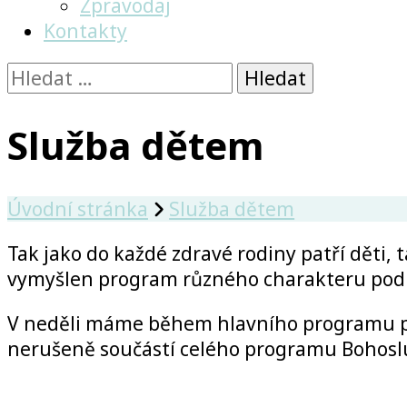
Zpravodaj
Kontakty
Vyhledávání
Služba dětem
Úvodní stránka
Služba dětem
Tak jako do každé zdravé rodiny patří děti, 
vymyšlen program různého charakteru podl
V neděli máme během hlavního programu při
nerušeně součástí celého programu Bohoslužby